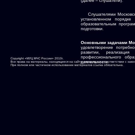
(далее – слушатели).
Слушателями Московског
установленном порядке
образовательным програ
подготовки.
Основными задачами Мос
удовлетворение потребно
развитии, реализация
профессионального обра
Copyright «МУЦ МЧС России» 2010г.
деятельности.
Все права на материалы, находящиеся на сайте, охраняются в соответствии с зак
При полном или частичном использовании материалов ссылка обязательна.