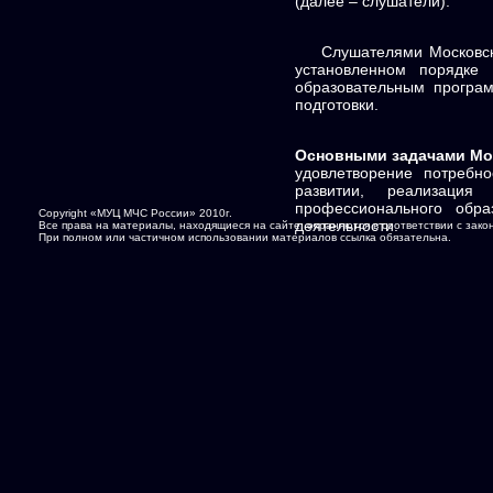
(далее – слушатели).
Слушателями Московског
установленном порядке
образовательным програ
подготовки.
Основными задачами Мос
удовлетворение потребно
развитии, реализация
профессионального обра
Copyright «МУЦ МЧС России» 2010г.
деятельности.
Все права на материалы, находящиеся на сайте, охраняются в соответствии с зак
При полном или частичном использовании материалов ссылка обязательна.